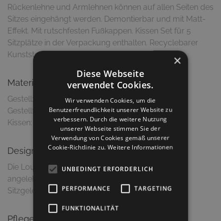
Rückenlehne und Armlehnen können auf allen Seiten des
Sitzes eingehängt werden. Demontierbar und mit Matt-
Effekt. Mit rutschfesten Fußkappen. Kissen Set für 5
Sitzplätze in der Verpackung enthalten. Recyclebarer
Kunststoff.
×
Diese Webseite
Material & Ausführung
verwendet Cookies.
Gestell: Polypropylen /Glasfaserverstärkt
Wir verwenden Cookies, um die
Benutzerfreundlichkeit unserer Website zu
Gestellfarbe: Weiß
verbessern. Durch die weitere Nutzung
unserer Webseite stimmen Sie der
Verwendung von Cookies gemäß unserer
Cookie-Richtlinie zu.
Weitere Informationen
Design
Die Loungebank ist an die Zweige von Bäumen
UNBEDINGT ERFORDERLICH
angelehnt und ein modulares System von
PERFORMANCE
TARGETING
FUNKTIONALITÄT
Pflegetipps