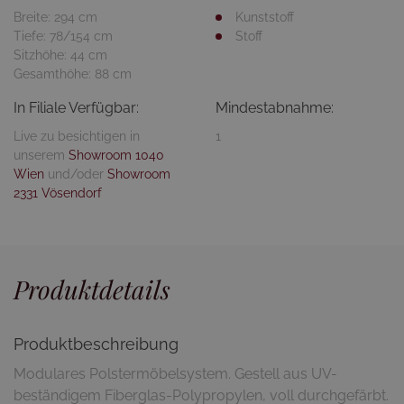
Breite: 294 cm
Kunststoff
Tiefe: 78/154 cm
Stoff
Sitzhöhe: 44 cm
Gesamthöhe: 88 cm
In Filiale Verfügbar:
Mindestabnahme:
Live zu besichtigen in
1
unserem
Showroom 1040
Wien
und/oder
Showroom
2331 Vösendorf
Produktdetails
Produktbeschreibung
Modulares Polstermöbelsystem. Gestell aus UV-
beständigem Fiberglas-Polypropylen, voll durchgefärbt.