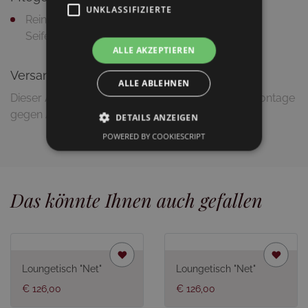
UNKLASSIFIZIERTE
Reinigung mit feuchtem Putztuch und milder
Seifenlauge
ALLE AKZEPTIEREN
Versandinformationen
ALLE ABLEHNEN
Dieser Artikel wird zerlegt geliefert (Lieferung & Montage
gegen Aufpreis möglich)
DETAILS ANZEIGEN
POWERED BY COOKIESCRIPT
Das könnte Ihnen auch gefallen
Loungetisch "Net"
Loungetisch "Net"
€ 126,00
€ 126,00