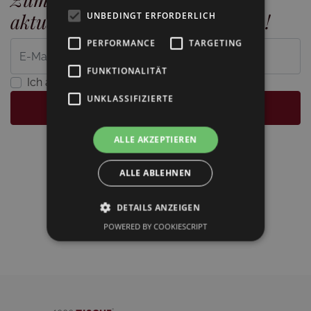
aktuelle Möbeltrends entdecken!
UNBEDINGT ERFORDERLICH
PERFORMANCE
TARGETING
FUNKTIONALITÄT
Ich akzeptiere die Datenschutzerklärung
UNKLASSIFIZIERTE
ANMELDEN
ALLE AKZEPTIEREN
ALLE ABLEHNEN
DETAILS ANZEIGEN
POWERED BY COOKIESCRIPT