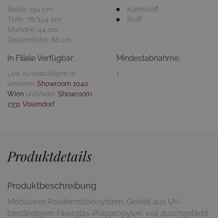
Breite: 294 cm
Kunststoff
Tiefe: 78/154 cm
Stoff
Sitzhöhe: 44 cm
Gesamthöhe: 88 cm
In Filiale Verfügbar:
Mindestabnahme:
Live zu besichtigen in
1
unserem
Showroom 1040
Wien
und/oder
Showroom
2331 Vösendorf
Produktdetails
Produktbeschreibung
Modulares Polstermöbelsystem. Gestell aus UV-
beständigem Fiberglas-Polypropylen, voll durchgefärbt.