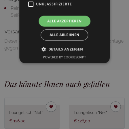
UNKLASSIFIZIERTE
Reinigung mit feuchtem Putztuch und milder
Seifenlauge
ALLE AKZEPTIEREN
Versandinformationen
ALLE ABLEHNEN
Dieser Artikel wird zerlegt geliefert (Lieferung & Montage
gegen Aufpreis möglich)
DETAILS ANZEIGEN
POWERED BY COOKIESCRIPT
Das könnte Ihnen auch gefallen
Loungetisch "Net"
Loungetisch "Net"
€ 126,00
€ 126,00