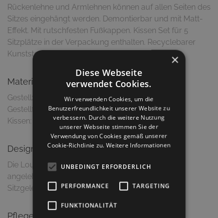
Rückenlehne und Armlehnen können auf allen Seiten des
Sitzes eingehängt werden. Demontierbar und mit Matt-
Effekt. Mit rutschfesten Fußkappen. Kissen Set für 5
Sitzplätze in der Verpackung enthalten. Recyclebarer
Kunststoff.
×
Diese Webseite
Material & Ausführung
verwendet Cookies.
Gestell: Polypropylen/Glasfaserverstärkt
Wir verwenden Cookies, um die
Benutzerfreundlichkeit unserer Website zu
Gestellfarbe: Anthrazit
verbessern. Durch die weitere Nutzung
unserer Webseite stimmen Sie der
Verwendung von Cookies gemäß unserer
Cookie-Richtlinie zu.
Weitere Informationen
Design
Die Loungebank ist an die Zweige von Bäumen
UNBEDINGT ERFORDERLICH
angelehnt und ein modulares System von
PERFORMANCE
TARGETING
FUNKTIONALITÄT
Pflegetipps