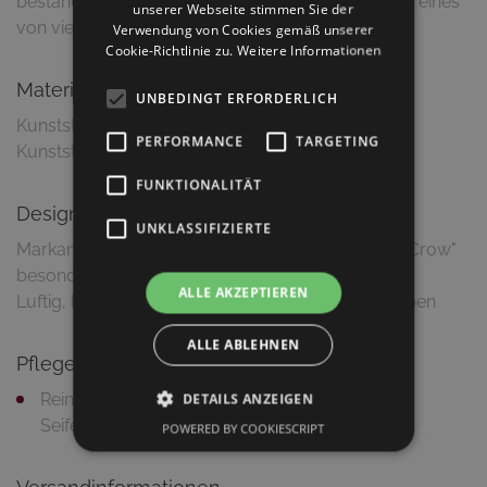
beständig. Die originelle, perforierte Oberfläche ist eines
unserer Webseite stimmen Sie der
von vielen Merkmalen von "Crow".
Verwendung von Cookies gemäß unserer
Cookie-Richtlinie zu.
Weitere Informationen
Material & Ausführung
UNBEDINGT ERFORDERLICH
Kunststoff: Polypropylen
PERFORMANCE
TARGETING
Kunststofffarbe: Grau, matt
FUNKTIONALITÄT
Design
UNKLASSIFIZIERTE
Markante Oberfläche durch Perforierung macht "Crow"
besonders
ALLE AKZEPTIEREN
Luftig, leichter Gartentisch in frischen Sommerfarben
ALLE ABLEHNEN
Pflegetipps
Reinigung mit feuchtem Putztuch und milder
DETAILS ANZEIGEN
Seifenlauge
POWERED BY COOKIESCRIPT