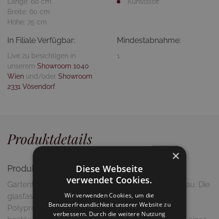
Länge: 60 cm
Kunststoff
Breite: 60 cm
Höhe: 75 cm
In Filiale Verfügbar:
Mindestabnahme:
Live zu besichtigen in
1
unserem
Showroom 1040
Wien
und/oder
Showroom
2331 Vösendorf
Produktdetails
×
Diese Webseite
Produktbeschreibung
verwendet Cookies.
Gartentisch aus hochwertigem Vollkunststoff in Grau. Die
Wir verwenden Cookies, um die
glasfaserverstärkte Kunststoffausführung aus
Benutzerfreundlichkeit unserer Website zu
Polypropylen ist absolut wetterfest und UV-
verbessern. Durch die weitere Nutzung