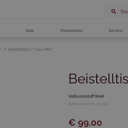
Su
Sale
Showrooms
Service
e
/
Beistelltisch "Crow Mini"
Beistellti
Vollkunststoff Weiß
Artikelnummer: 119210
€ 99,00