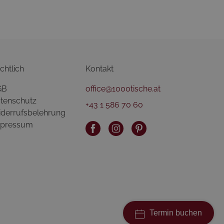
chtlich
Kontakt
GB
office@1000tische.at
tenschutz
+43 1 586 70 60
derrufsbelehrung
pressum
Termin buchen