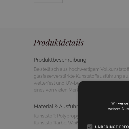
Produktdetails
Produktbeschreibung
Beistelltisch aus hochwertigem Vollkunststoff
glasfaserverstärkte Kunststoffausführung au
wetterfest und UV-beständig. Die originelle, p
eines von vielen Merkmalen von "Crow Mini".
Wir verwe
Material & Ausführung
weitere Nut
Kunststoff: Polypropylen/Fiberglas
Kunststofffarbe: Weiß, matt
UNBEDINGT ERF