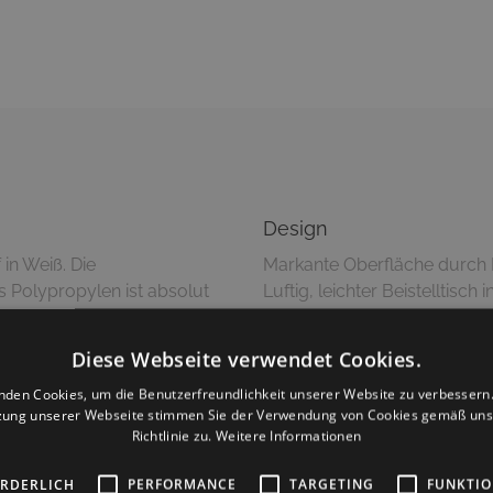
Design
 in Weiß. Die
Markante Oberfläche durch 
s Polypropylen ist absolut
Luftig, leichter Beistelltisc
erforierte Oberfläche ist
Pflegetipps
Diese Webseite verwendet Cookies.
Reinigung mit feuchtem 
nden Cookies, um die Benutzerfreundlichkeit unserer Website zu verbessern.
zung unserer Webseite stimmen Sie der Verwendung von Cookies gemäß uns
Richtlinie zu.
Weitere Informationen
Versandinformationen
ORDERLICH
PERFORMANCE
TARGETING
FUNKTIO
Dieser Artikel wird montiert g