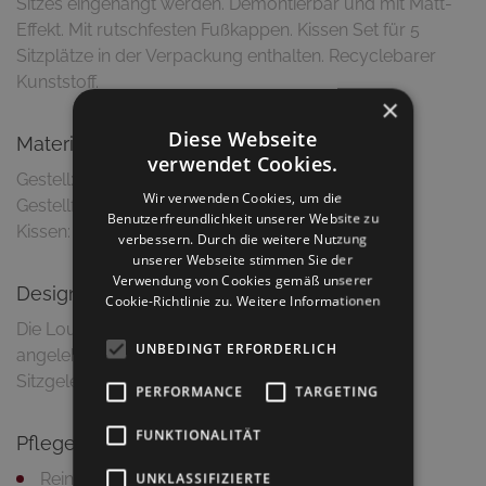
Sitzes eingehängt werden. Demontierbar und mit Matt-
Effekt. Mit rutschfesten Fußkappen. Kissen Set für 5
Sitzplätze in der Verpackung enthalten. Recyclebarer
Kunststoff.
×
Diese Webseite
Material & Ausführung
verwendet Cookies.
Gestell: Polypropylen /Glasfaserverstärkt
Wir verwenden Cookies, um die
Gestellfarbe: Dunkelgrün
Benutzerfreundlichkeit unserer Website zu
verbessern. Durch die weitere Nutzung
unserer Webseite stimmen Sie der
Verwendung von Cookies gemäß unserer
Design
Cookie-Richtlinie zu.
Weitere Informationen
Die Loungebank ist an die Zweige von Bäumen
UNBEDINGT ERFORDERLICH
angelehnt und ein modulares System von
PERFORMANCE
TARGETING
FUNKTIONALITÄT
Pflegetipps
Reinigung mit feuchtem Putztuch und milder
UNKLASSIFIZIERTE