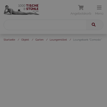
Angebotskorb
Menü
Startseite
/
Objekt
/
Garten
/
Loungemöbel
/
Loungebank "Comodo"