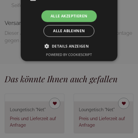
Seifenlauge
ALLE AKZEPTIEREN
Versandinformationen
ALLE ABLEHNEN
Dieser Artikel wird zerlegt geliefert (Lieferung & Montage
gegen Aufpreis möglich)
DETAILS ANZEIGEN
POWERED BY COOKIESCRIPT
Das könnte Ihnen auch gefallen
Loungetisch "Net"
Loungetisch "Net"
Preis und Lieferzeit auf
Preis und Lieferzeit auf
Anfrage
Anfrage