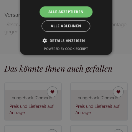
ALLE AKZEPTIEREN
Versandinformationen
Dieser Artikel wird zerlegt geliefert (Lieferung & Montage
ALLE ABLEHNEN
gegen Aufpreis möglich)
DETAILS ANZEIGEN
POWERED BY COOKIESCRIPT
Das könnte Ihnen auch gefallen
Loungebank "Comodo"
Loungebank "Comodo"
Preis und Lieferzeit auf
Preis und Lieferzeit auf
Anfrage
Anfrage