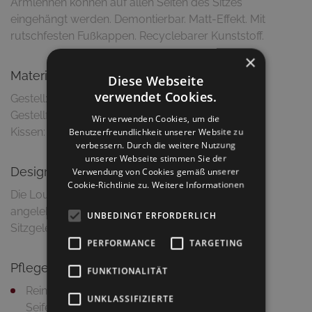
Armlehnen können auf allen Seiten des Sitzes
eingehängt werden. Demontierbar. Matt-Effekt. Mit
rutschfesten Fußkappen. Recyclebarer Kunststoff.
×
Material & Ausführung
Diese Webseite
verwendet Cookies.
Gestell: Polypropylen/Glasfaserverstärkt
Gestellfarbe: Anthrazit
Wir verwenden Cookies, um die
Benutzerfreundlichkeit unserer Website zu
verbessern. Durch die weitere Nutzung
unserer Webseite stimmen Sie der
Design
Verwendung von Cookies gemäß unserer
Cookie-Richtlinie zu.
Weitere Informationen
Die Loungebank ist an die Zweige von Bäumen
angelehnt und ein modulares System von
UNBEDINGT ERFORDERLICH
PERFORMANCE
TARGETING
Pflegetipps
FUNKTIONALITÄT
Reinigung mit feuchtem Putztuch und milder
UNKLASSIFIZIERTE
Seifenlauge