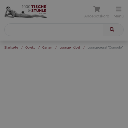
Angebotskorb
Menü
Startseite
/
Objekt
/
Garten
/
Loungemöbel
/
Loungesessel "Comodo"