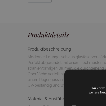
Produktdetails
Produktbeschreibung
Moderner Loungetisch aus glasfaserverstärkt
Perfekt abgerundet mit einem Lochmuster a
strahlenförmigen Blumen, die durchgehend ü
Oberfläche verteilt sind. Durch die perforierte
einem Regenguss in kurzer Zeit wieder trocken
UV-beständig und wetterfest.
Wir verwe
weitere Nut
Material & Ausführung