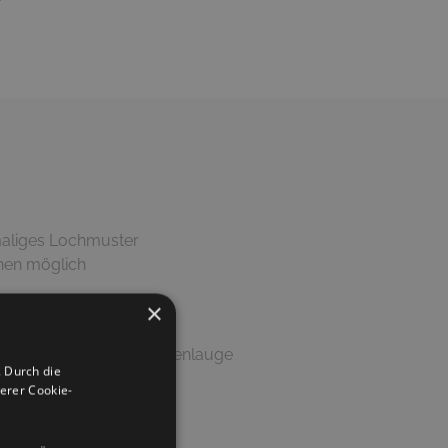
r
maliges Lochmuster
×
Putztuch und milder Seifenlauge
 Durch die
erer Cookie-
eliefert