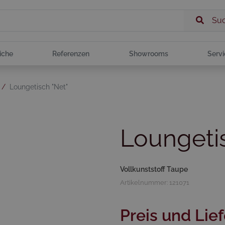
Su
iche
Referenzen
Showrooms
Servi
/
Loungetisch "Net"
Loungetis
Vollkunststoff Taupe
Artikelnummer: 121071
Preis und Lief