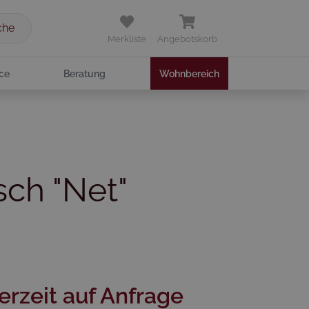
che
Merkliste
Angebotskorb
ce
Beratung
Wohnbereich
ch "Net"
erzeit auf Anfrage