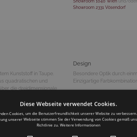
Showroom 1040 Wien
und/ode
Showroom 2331 Vösendorf
Design
em Kunststoff in Taupe.
Besondere Optik durch ein
us quadratischen und
ber die dreidimensionale
 Tischplatte ist "Net" nach
Pflegetipps
. Dieser Artikel ist absolut
Diese Webseite verwendet Cookies.
Reinigung mit feuchtem 
nden Cookies, um die Benutzerfreundlichkeit unserer Website zu verbessern.
zung unserer Webseite stimmen Sie der Verwendung von Cookies gemäß uns
Richtlinie zu.
Weitere Informationen
Versandinformationen
Dieser Artikel wird montiert g