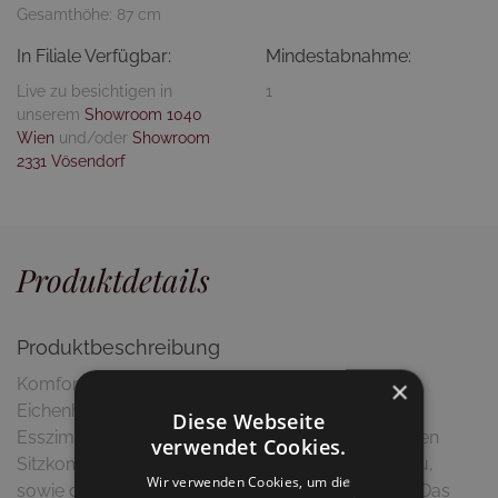
Gesamthöhe: 87 cm
In Filiale Verfügbar:
Mindestabnahme:
Live zu besichtigen in
1
unserem
Showroom 1040
Wien
und/oder
Showroom
2331 Vösendorf
Produktdetails
Produktbeschreibung
×
Komfortabler Esszimmerstuhl aus massivem
Eichenholzgestell und hochwertigem Stoffbezug.
Diese Webseite
Esszimmerstuhl "John" überzeugt durch einmaligen
verwendet Cookies.
Sitzkomfort und punktet mit speziellem Sitzaufbau,
Wir verwenden Cookies, um die
sowie der ergonomisch geformten Rückenlehne. Das