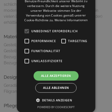
Benutzerfreundlichkeit unserer Website zu
schlichte, puristische Design ist der Garant für ein
verbessern. Durch die weitere Nutzung
modernes, zeitloses Möbelstück. Dieser Artikel ist in
unserer Webseite stimmen Sie der
Verwendung von Cookies gemäß unserer
vielen Bezugsmaterialien (Stoff, Kunstleder, Echtleder)
Cookie-Richtlinie zu.
Weitere Informationen
erhältlich.
UNBEDINGT ERFORDERLICH
Material & Ausführung
PERFORMANCE
TARGETING
Gestell: Eiche massiv
Gestellfarbe: Eiche natur
FUNKTIONALITÄT
Bezug: Stoff
UNKLASSIFIZIERTE
Bezugsfarbe: Grau, Cali 716
ALLE AKZEPTIEREN
Design
Geradliniges, zeitloses Design
ALLE ABLEHNEN
Filigrane, schlichte Formgebung
DETAILS ANZEIGEN
Pflegetipps
POWERED BY COOKIESCRIPT