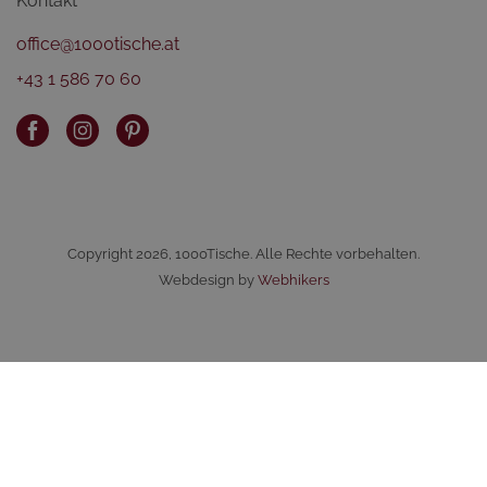
Kontakt
office@1000tische.at
+43 1 586 70 60
Copyright 2026, 1000Tische. Alle Rechte vorbehalten.
Webdesign by
Webhikers
×