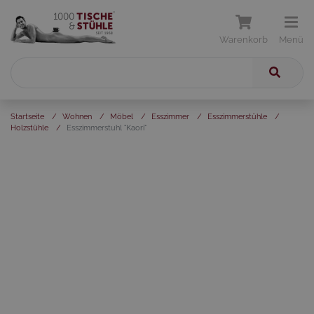
Warenkorb
Menü
Startseite
/
Wohnen
/
Möbel
/
Esszimmer
/
Esszimmerstühle
/
Holzstühle
/
Esszimmerstuhl "Kaori"