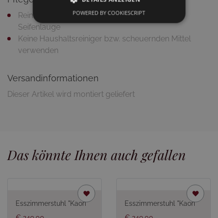
POWERED BY COOKIESCRIPT
Reinigung mit feuchtem Putztuch und milder
Seifenlauge
Keine Haushaltsreiniger bzw. scheuernden Mittel
verwenden
Versandinformationen
Dieser Artikel wird montiert geliefert
Das könnte Ihnen auch gefallen
Esszimmerstuhl "Kaori"
Esszimmerstuhl "Kaori"
€ 249,00
€ 249,00