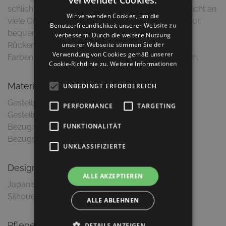
schlichtes, wieder erkennbares Design, das sich leicht an
Wir verwenden Cookies, um die
viele Objektumgebungen anpasst. Robuste Struktur,
Benutzerfreundlichkeit unserer Website zu
bequeme Sitzfläche und ergonomisch geformtes
verbessern. Durch die weitere Nutzung
unserer Webseite stimmen Sie der
Rückenbrett. Die Holzstruktur des Stuhls ist in den
Verwendung von Cookies gemäß unserer
Farben Eiche, Schwarz oder Grün gebeizt erhältlich.
Cookie-Richtlinie zu.
Weitere Informationen
Material & Ausführung
UNBEDINGT ERFORDERLICH
Gestell: Esche massiv
PERFORMANCE
TARGETING
Gestellfarbe: Eiche natur
FUNKTIONALITÄT
Bezug: Strukturstoff
UNKLASSIFIZIERTE
Design
ALLE AKZEPTIEREN
Japanisch angehauchtes Design mit reduzierter
Silhouette
ALLE ABLEHNEN
Pflegetipps
DETAILS ANZEIGEN