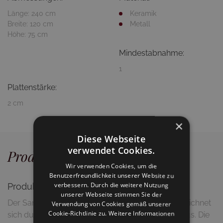
Länge: 240 cm
Keramik
Breite: 120 cm
Metall
Höhe: 75 cm
Mindestabnahme:
1
Plattenstärke:
2 cm
×
Diese Webseite
verwendet Cookies.
Produktdetails
Wir verwenden Cookies, um die
Benutzerfreundlichkeit unserer Website zu
verbessern. Durch die weitere Nutzung
Produktbeschreibung
unserer Webseite stimmen Sie der
Der Sandro Dining Table von Vincent Sheppard zeichnet
Verwendung von Cookies gemäß unserer
Cookie-Richtlinie zu.
Weitere Informationen
sich durch ein modernes und elegantes Design aus. Die