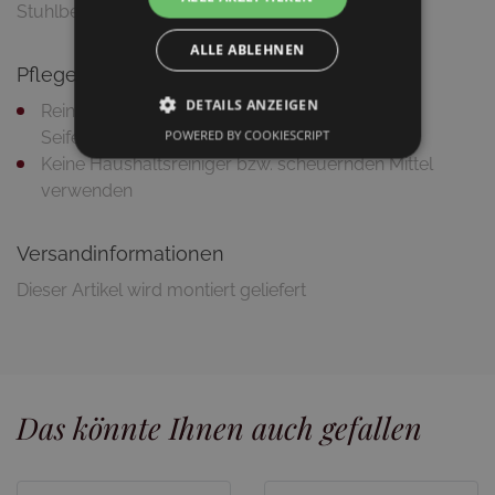
Stuhlbeine
ALLE ABLEHNEN
Pflegetipps
DETAILS ANZEIGEN
Reinigung mit feuchtem Putztuch und milder
POWERED BY COOKIESCRIPT
Seifenlauge
Keine Haushaltsreiniger bzw. scheuernden Mittel
verwenden
Versandinformationen
Dieser Artikel wird montiert geliefert
Das könnte Ihnen auch gefallen