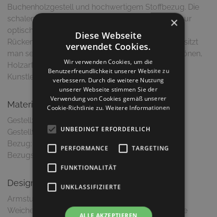
Buchenholzgestell und hochwertigem Stoffbezug. Die
schalenförmige Ausführung von "Linda" ist nicht nur
×
optisch ein Highlight. Durch die geschwungene
Diese Webseite
Rückenlehne und die hochwertige Sitzpolsterung sitzt
verwendet Cookies.
man sehr bequem. Dieser Artikel ist in vielen Beiztönen,
Wir verwenden Cookies, um die
Holzarten, sowie Bezugsmaterialien (Echtleder,
Benutzerfreundlichkeit unserer Website zu
Kunstleder, Stoff) erhältlich.
verbessern. Durch die weitere Nutzung
unserer Webseite stimmen Sie der
Verwendung von Cookies gemäß unserer
Material & Ausführung
Cookie-Richtlinie zu.
Weitere Informationen
Gestell: Buche massiv
UNBEDINGT ERFORDERLICH
Gestellfarbe: Schwarz gebeizt
Bezug: Samtstoff
PERFORMANCE
TARGETING
Bezugsfarbe: Hellblau mit schwarzem Keder
FUNKTIONALITÄT
Design
UNKLASSIFIZIERTE
Armstuhl in eleganter Ausführung
Weiche Konturen und konisch zusammenlaufende
ALLE AKZEPTIEREN