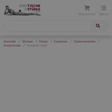
Warenkorb
Menü
Startseite
/
Wohnen
/
Möbel
/
Esszimmer
/
Esszimmerstühle
/
Polsterstühle
/
Armstuhl "Linda"