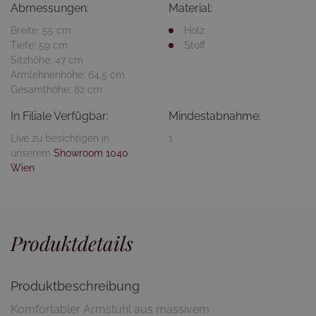
Abmessungen:
Material:
Breite: 55 cm
Holz
Tiefe: 59 cm
Stoff
Sitzhöhe: 47 cm
Armlehnenhöhe: 64,5 cm
Gesamthöhe: 82 cm
In Filiale Verfügbar:
Mindestabnahme:
Live zu besichtigen in
1
unserem
Showroom 1040
Wien
Produktdetails
Produktbeschreibung
Komfortabler Armstuhl aus massivem