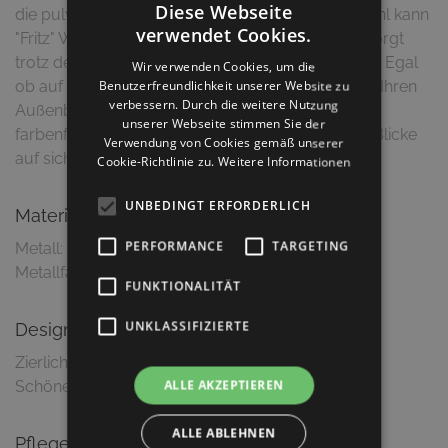
Diese Webseite
die pulverbeschichtete Metallausführung aus Stahl kann
verwendet Cookies.
"Fritz" Wind und Wetter ausgesetzt werden und sorgt
trotz der filigranen Optik für ausreichend Stabilität. Egal
Wir verwenden Cookies, um die
ob auf Balkon, Terrasse oder Wiese, "Fritz" belebt Ihren
Benutzerfreundlichkeit unserer Website zu
verbessern. Durch die weitere Nutzung
Außenbereich ganz bestimmt. Durch die vielen,
unserer Webseite stimmen Sie der
farbenfrohen Varianten zieht "Fritz" bestimmt alle Blicke
Verwendung von Cookies gemäß unserer
auf sich.
Cookie-Richtlinie zu.
Weitere Informationen
UNBEDINGT ERFORDERLICH
Material & Ausführung
PERFORMANCE
TARGETING
Metall: Stahl, pulverbeschichtet
Metallfarbe: Türkis, matt
FUNKTIONALITÄT
UNKLASSIFIZIERTE
Design
Zierliche, sowie filigrane Optik
ALLE AKZEPTIEREN
Schöne Farbkombinationen möglich
ALLE ABLEHNEN
Pflegetipps