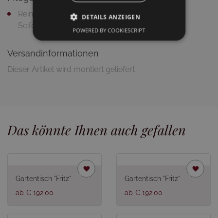
Reinigung mit feuchtem Putztuch und milder
DETAILS ANZEIGEN
Seifenlauge
POWERED BY COOKIESCRIPT
Versandinformationen
Dieser Artikel wird montiert geliefert
Das könnte Ihnen auch gefallen
Gartentisch "Fritz"
Gartentisch "Fritz"
ab € 192,00
ab € 192,00