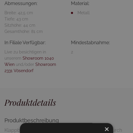
Abmessungen:
Material:
Breite: 42,5 cm
Metall
Tiefe: 43 cm
Sitzhöhe: 44 cm
Gesamthöhe: 81 cm
In Filiale Verfügbar:
Mindestabnahme:
Live zu besichtigen in
2
unserem
Showroom 1040
Wien
und/oder
Showroom
2331 Vösendorf
Produktdetails
Produktbeschreibung
×
Klappbarer Gartenstuhl aus Vollmetall in Türkis. Durch