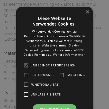
schalenförmige Ausführung von "Linda" ist nicht nur
optisch ein Highlight. Durch die geschwungene
×
Rückenlehne und die hochwertige Sitzpolsterung sitzt
Diese Webseite
man sehr bequem. Der perfekte Stuhl für längeres
verwendet Cookies.
Zusammensitzen am Esstisch. Dieser Artikel ist in vielen
Wir verwenden Cookies, um die
Beiztönen, Holzarten, sowie Bezugsmaterialien
Benutzerfreundlichkeit unserer Website zu
(Echtleder, Kunstleder, Stoff) erhältlich.
verbessern. Durch die weitere Nutzung
unserer Webseite stimmen Sie der
Verwendung von Cookies gemäß unserer
Material & Ausführung
Cookie-Richtlinie zu.
Weitere Informationen
Gestell: Eiche massiv, natur
UNBEDINGT ERFORDERLICH
Gestellfarbe: Eiche natur
Bezug: Stoff
PERFORMANCE
TARGETING
Bezugsfarbe: Sandbeige, Nairobi 04
FUNKTIONALITÄT
Design
UNKLASSIFIZIERTE
Stuhl im nordischen Skandi-Look
Weiche Konturen und konisch zusammenlaufende
ALLE AKZEPTIEREN