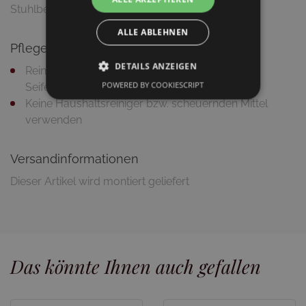
Stuhlbeine
ALLE ABLEHNEN
Pflegetipps
DETAILS ANZEIGEN
Reinigung mit feuchtem Putztuch und milder
POWERED BY COOKIESCRIPT
Seifenlauge
Keine Haushaltsreiniger bzw. scheuernden Mittel
verwenden
Versandinformationen
Dieser Artikel wird montiert geliefert
Das könnte Ihnen auch gefallen