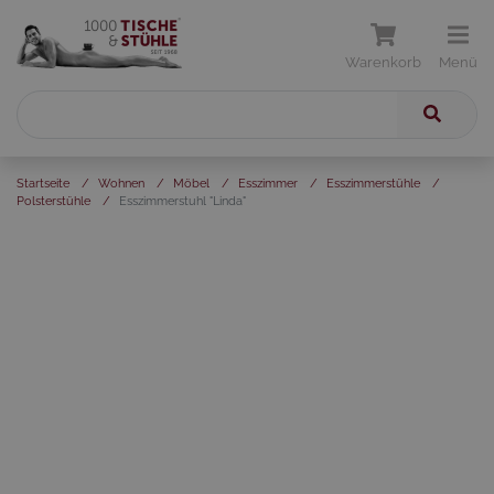
Warenkorb
Menü
Startseite
/
Wohnen
/
Möbel
/
Esszimmer
/
Esszimmerstühle
/
Polsterstühle
/
Esszimmerstuhl "Linda"