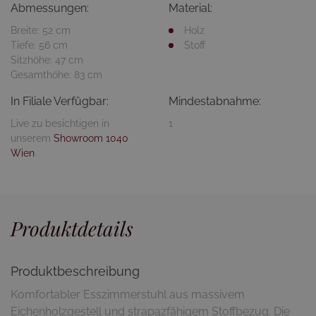
Abmessungen:
Material:
Breite: 52 cm
Holz
Tiefe: 56 cm
Stoff
Sitzhöhe: 47 cm
Gesamthöhe: 83 cm
In Filiale Verfügbar:
Mindestabnahme:
Live zu besichtigen in
1
unserem
Showroom 1040
Wien
Produktdetails
Produktbeschreibung
Komfortabler Esszimmerstuhl aus massivem
Eichenholzgestell und strapazfähigem Stoffbezug. Die