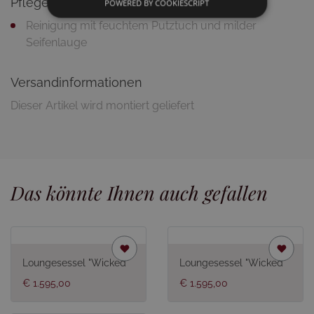
Pflegetipps
POWERED BY COOKIESCRIPT
Reinigung mit feuchtem Putztuch und milder
Seifenlauge
Versandinformationen
Dieser Artikel wird montiert geliefert
Das könnte Ihnen auch gefallen
Loungesessel "Wicked"
Loungesessel "Wicked"
€ 1.595,00
€ 1.595,00