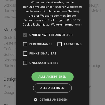
Wir verwenden Cookies, um die
Sitzkissen, sowie 5 x Rückenkissen. "Wicked" überzeugt
Benutzerfreundlichkeit unserer Website zu
durch den interessanten Materialmix von Geflecht, Metall
verbessern. Durch die weitere Nutzung
unserer Webseite stimmen Sie der
und warmen Stoffbezügen.
Verwendung von Cookies gemäß unserer
Cookie-Richtlinie zu.
Weitere Informationen
Material & Ausführung
UNBEDINGT ERFORDERLICH
Gestell: Aluminium
Gestellfarbe: Schwarz, matt
PERFORMANCE
TARGETING
Geflecht: Polyethylenfaser
FUNKTIONALITÄT
Geflechtfarbe: Taubengrau
Sitzkissen: 12 cm Quick Dry Foam, Sandbeige
UNKLASSIFIZIERTE
ALLE AKZEPTIEREN
Design
Formschöner Loungesessel mit grazilem Metallfuß
ALLE ABLEHNEN
DETAILS ANZEIGEN