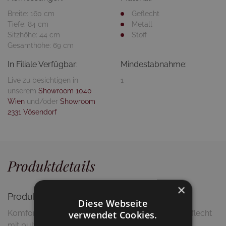
Breite: 160 cm
Geflecht
Tiefe: 84 cm
Metall
Sitzhöhe: 44 cm
Stoff
Gesamthöhe: 69 cm
In Filiale Verfügbar:
Mindestabnahme:
Live zu besichtigen in
1
unserem
Showroom 1040
Wien
und/oder
Showroom
2331 Vösendorf
Produktdetails
×
Produktbeschreibung
Diese Webseite
Komfortables Loungesofa aus handgewebten Geflecht
verwendet Cookies.
mit pulverbeschichtetem Aluminiumrahmen, inkl.