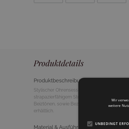
Produktdetails
Produktbeschreibung
Stylischer Ohrensessel aus massivem Buche
strapazierfähigem Stoffbezug. Dieser Artikel is
Wir verwe
Beiztönen, sowie Bezugsmaterialien (Stoff, Ku
weitere Nut
erhältlich.
UNBEDINGT ERF
Material & Ausführung