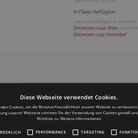
Gesamthöhe: 120 cm
In Filiale Verfügbar:
Live zu besichtigen in unserem
Showroom 1040 Wien
und/ode
Showroom 2331 Vösendorf
Design
nholzgestell und
Diese Webseite verwendet Cookies.
t in einer Vielzahl von
nden Cookies, um die Benutzerfreundlichkeit unserer Website zu verbessern.
nstleder, Echtleder)
zung unserer Webseite stimmen Sie der Verwendung von Cookies gemäß uns
Pflegetipps
Richtlinie zu.
Weitere Informationen
Reinigung mit feuchtem 
Keine Haushaltsreiniger 
ORDERLICH
PERFORMANCE
TARGETING
FUNKTIO