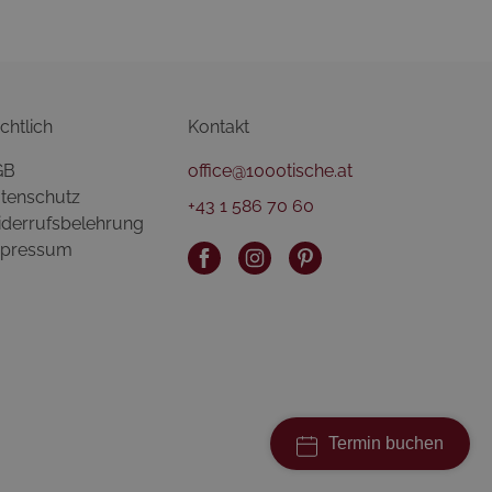
chtlich
Kontakt
GB
office@1000tische.at
tenschutz
+43 1 586 70 60
derrufsbelehrung
pressum
Termin buchen