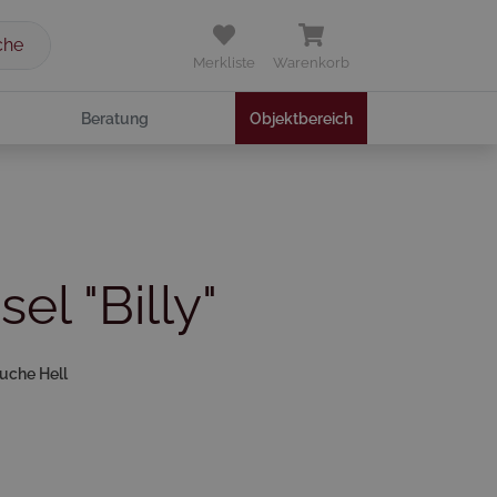
che
Merkliste
Warenkorb
Beratung
Objektbereich
el "Billy"
Buche Hell