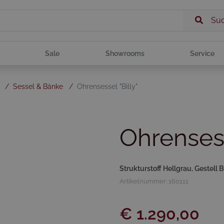
Su
Sale
Showrooms
Service
/
Sessel & Bänke
/
Ohrensessel "Billy"
Ohrensess
Strukturstoff Hellgrau, Gestell 
Artikelnummer: 160111
€ 1.290,00