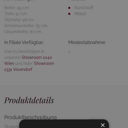
Breite: 59 cm
Kunststoff
Tiefe: 57 cm
Metall
Sitzhöhe: 46 cm
Armlehnenhöhe: 65 cm
Gesamthöhe: 87 cm
In Filiale Verfügbar:
Mindestabnahme:
Live zu besichtigen in
1
unserem
Showroom 1040
Wien
und/oder
Showroom
2331 Vösendorf
Produktdetails
Produktbeschreibung
×
Stapelbarer Gartenstuhl aus Polypropylenseil und