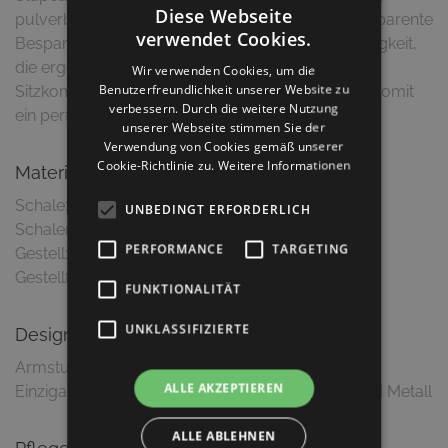
Diese Webseite
pulverbeschichtetem Aluminiumgestell. Die transparente
verwendet Cookies.
Bespannung der Schale sorgt für optische Leichtigkeit,
die ergonomische Form für einen einmaligen
Wir verwenden Cookies, um die
Benutzerfreundlichkeit unserer Website zu
Sitzkomfort. Komfort, Qualität und Design finden somit
verbessern. Durch die weitere Nutzung
ein perfektes Zusammenspiel!
unserer Webseite stimmen Sie der
Verwendung von Cookies gemäß unserer
Cookie-Richtlinie zu.
Weitere Informationen
Material & Ausführung
Schale: Polypropylenseil
UNBEDINGT ERFORDERLICH
Schalenfarbe: Taupe
PERFORMANCE
TARGETING
Gestell: Aluminium, pulverbeschichtet
Gestellfarbe: Taupe, matt
FUNKTIONALITÄT
UNKLASSIFIZIERTE
Design
Armstuhl in rundlicher Formgebung
ALLE AKZEPTIEREN
Einzigartiger Materialmix von Seilbespannung und Metall
ALLE ABLEHNEN