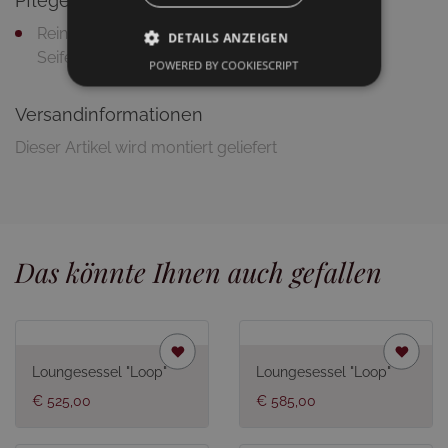
Pflegetipps
Reinigung mit feuchtem Putztuch und milder
DETAILS ANZEIGEN
Seifenlauge
POWERED BY COOKIESCRIPT
Versandinformationen
Dieser Artikel wird montiert geliefert
Das könnte Ihnen auch gefallen
Loungesessel "Loop"
Loungesessel "Loop"
€ 525,00
€ 585,00