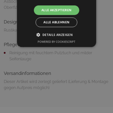
Astlöcher: Schwarz ausgegossen
Oberfläche: Geölt mit rein pflanzlichem Öl
ALLE AKZEPTIEREN
Design
ALLE ABLEHNEN
DETAILS ANZEIGEN
POWERED BY COOKIESCRIPT
Pflegetipps
Reinigung mit feuchtem Putztuch und milder
Seifenlauge
Versandinformationen
Dieser Artikel wird zerlegt geliefert (Lieferung & Montage
gegen Aufpreis möglich)