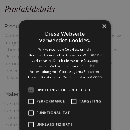
Produktdetails
×
Produktbeschreibung
Diese Webseite
Moderner Esstisch aus amerikanischer Astnuss massiv
verwendet Cookies.
mit geölter Oberfläche und Naturbaumkante. Die
Wir verwenden Cookies, um die
lebendige Tischplatte, kombiniert mit dem modernen
Benutzerfreundlichkeit unserer Website zu
Untergestell machen "Stanford" zu einem ganz
verbessern. Durch die weitere Nutzung
besonderen Einrichtungsstück für Ihre vier Wände!
unserer Webseite stimmen Sie der
Dieser Artikel ist in einer Vielzahl von Größen und
Verwendung von Cookies gemäß unserer
Cookie-Richtlinie zu.
Weitere Informationen
Holzarten erhältlich.
UNBEDINGT ERFORDERLICH
Material & Ausführung
PERFORMANCE
TARGETING
Gestell: Metall
Gestellfarbe: Schwarz, matt
FUNKTIONALITÄT
Platte: Amerikanische Astnuss massiv
Plattenfarbe: Astnuss natur
UNKLASSIFIZIERTE