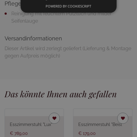
Pflegetipps
POWERED BY COOKIESCRIPT
Reinigung mit feuchtem Putztuch und milder
Seifenlauge
Versandinformationen
Dieser Artikel wird zerlegt geliefert (Lieferung & Montage
gegen Aufpreis möglich)
Das könnte Ihnen auch gefallen
Esszimmerstuhl "Lux"
Esszimmerstuhl "Beisl"
€ 789,00
€ 179,00