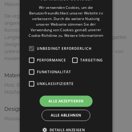
Massivholzkonstruktion überzeugt.
Wir verwenden Cookies, um die
Benutzerfreundlichkeit unserer Website zu
Die ergonomisch geformte Rückenlehne sorgt für
verbessern. Durch die weitere Nutzung
angenehmen Sitzkomfort, während die stabile
unserer Webseite stimmen Sie der
Verwendung von Cookies gemäß unserer
Konstruktion auch bei hoher Beanspruchung
Cookie-Richtlinie zu.
Weitere Informationen
Langlebigkeit garantiert. Durch sein schlichtes, elegantes
Design lässt sich der Stuhl vielseitig mit
UNBEDINGT ERFORDERLICH
unterschiedlichen Einrichtungsstilen kombinieren – von
modern bis klassisch.
PERFORMANCE
TARGETING
FUNKTIONALITÄT
Material & Ausführung
UNKLASSIFIZIERTE
Holz: Buche massiv
ALLE AKZEPTIEREN
Design
ALLE ABLEHNEN
DETAILS ANZEIGEN