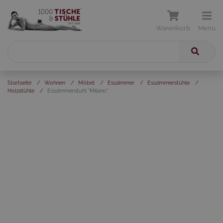
Warenkorb
Menü
Startseite
/
Wohnen
/
Möbel
/
Esszimmer
/
Esszimmerstühle
/
Holzstühle
/
Esszimmerstuhl "Milano"