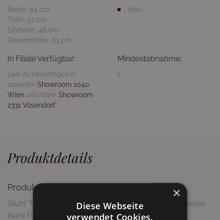
Breite: 44 cm
Holz
Tiefe: 52 cm
Sitzhöhe: 46 cm
Gesamthöhe: 83 cm
In Filiale Verfügbar:
Mindestabnahme:
Live zu besichtigen in
1
unserem
Showroom 1040
Wien
und/oder
Showroom
2331 Vösendorf
Produktdetails
Produktbeschreibung
×
Stuhl "Milano"
ist ein zeitloser Klassiker, der durch seine
Diese Webseite
klare Formensprache und seine robuste
verwendet Cookies.