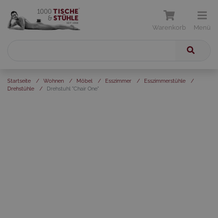
Warenkorb
Menü
Startseite
/
Wohnen
/
Möbel
/
Esszimmer
/
Esszimmerstühle
/
Drehstühle
/
Drehstuhl "Chair One"