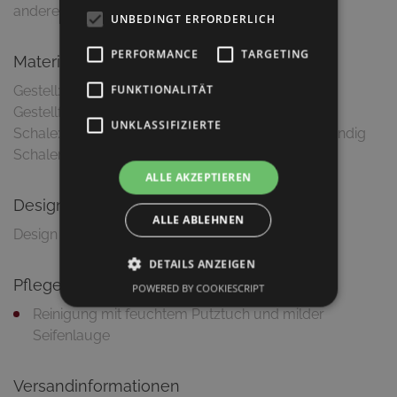
anderen interessanten Anblick gewährt.
UNBEDINGT ERFORDERLICH
PERFORMANCE
TARGETING
Material & Ausführung
FUNKTIONALITÄT
Gestell: Metall (Aluminium Druckguss)
Gestellfarbe: Schwarz matt
UNKLASSIFIZIERTE
Schale: Metall (Aluminium Druckguss), feuerbeständig
Schalenfarbe: Schwarz matt
ALLE AKZEPTIEREN
Design
ALLE ABLEHNEN
DETAILS ANZEIGEN
Pflegetipps
POWERED BY COOKIESCRIPT
Reinigung mit feuchtem Putztuch und milder
Seifenlauge
Versandinformationen