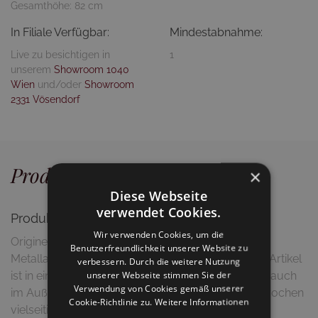
Gesamthöhe: 82 cm
In Filiale Verfügbar:
Mindestabnahme:
Live zu besichtigen in
1
unserem
Showroom 1040
Wien
und/oder
Showroom
2331 Vösendorf
Produktdetails
×
Diese Webseite
verwendet Cookies.
Produktbeschreibung
Wir verwenden Cookies, um die
Origineller Drehstuhl in hochwertiger
Benutzerfreundlichkeit unserer Website zu
Metallausführung (Aluminium Druckguss). Dieser Artikel
verbessern. Durch die weitere Nutzung
unserer Webseite stimmen Sie der
ist in einer Vielzahl von Farben erhältlich und kann auch
Verwendung von Cookies gemäß unserer
im Außenbereich eingesetzt werden. Ein ausgesprochen
Cookie-Richtlinie zu.
Weitere Informationen
vielseitiger Stuhl, der aus jeder Perspektive einen