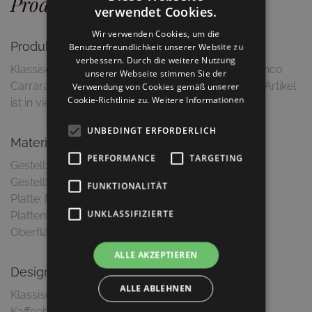
Produktdetails
verwendet Cookies.
Wir verwenden Cookies, um die
Produktbeschreibung
Benutzerfreundlichkeit unserer Website zu
verbessern. Durch die weitere Nutzung
Klassischer Kaffeehaustisch mit Marmorplatte Bianco
unserer Webseite stimmen Sie der
Carrara und schwarzem Gusseisengestell. Dieser Artikel
Verwendung von Cookies gemäß unserer
Cookie-Richtlinie zu.
Weitere Informationen
ist in vielen Marmorarten erhältlich.
UNBEDINGT ERFORDERLICH
Material & Ausführung
PERFORMANCE
TARGETING
Gestell: Gusseisen
Gestellfarbe: Schwarz, pulverbeschichtet
FUNKTIONALITÄT
Platte: Marmor Bianco Carrara
UNKLASSIFIZIERTE
Plattenfarbe: Marmor Bianco Carrara
Oberfläche: Polyesterschutzschicht, glänzend
ALLE AKZEPTIEREN
Design
ALLE ABLEHNEN
Klassischer Bistrotisch in traditionellem Wiener-