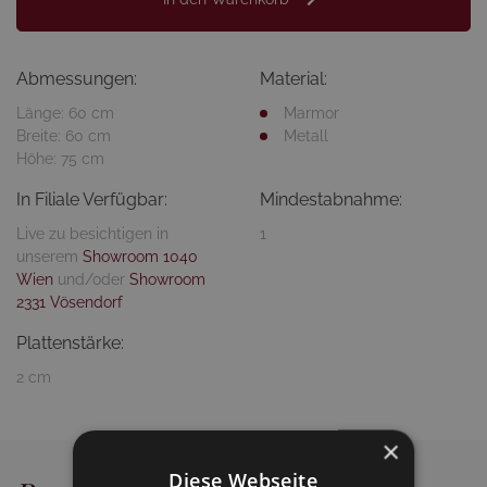
Abmessungen:
Material:
Länge: 60 cm
Marmor
Breite: 60 cm
Metall
Höhe: 75 cm
In Filiale Verfügbar:
Mindestabnahme:
Live zu besichtigen in
1
unserem
Showroom 1040
Wien
und/oder
Showroom
2331 Vösendorf
Plattenstärke:
2 cm
×
Diese Webseite