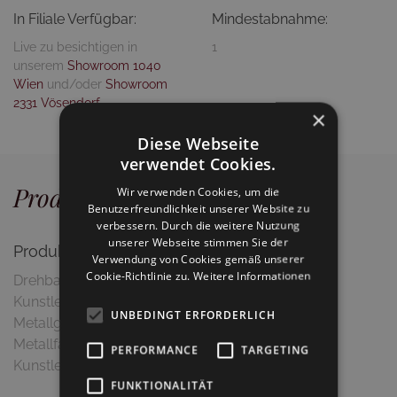
In Filiale Verfügbar:
Mindestabnahme:
Live zu besichtigen in
1
unserem
Showroom 1040
Wien
und/oder
Showroom
2331 Vösendorf
×
Diese Webseite
verwendet Cookies.
Produktdetails
Wir verwenden Cookies, um die
Benutzerfreundlichkeit unserer Website zu
verbessern. Durch die weitere Nutzung
unserer Webseite stimmen Sie der
Produktbeschreibung
Verwendung von Cookies gemäß unserer
Cookie-Richtlinie zu.
Weitere Informationen
Drehbarer Barhocker mit hochwertigem
Kunstlederbezug in Schwarz und satiniertem
UNBEDINGT ERFORDERLICH
Metallgestell. Dieser Artikel ist in einer Vielzahl von
Metallfarben, sowie Bezugsmaterialien (Echtleder,
PERFORMANCE
TARGETING
Kunstleder, Stoff) erhältlich.
FUNKTIONALITÄT