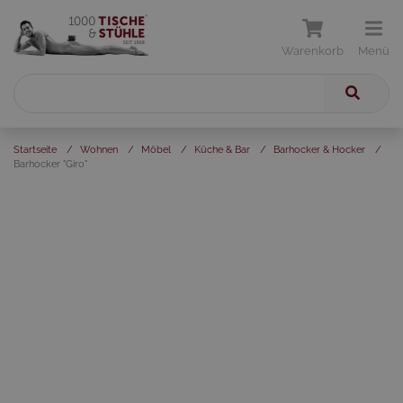
Warenkorb
Menü
Startseite
/
Wohnen
/
Möbel
/
Küche & Bar
/
Barhocker & Hocker
/
Barhocker "Giro"