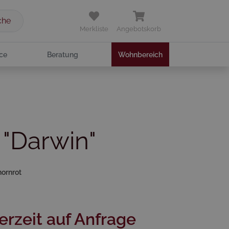
che
Merkliste
Angebotskorb
ce
Beratung
Wohnbereich
 "Darwin"
hornrot
erzeit auf Anfrage