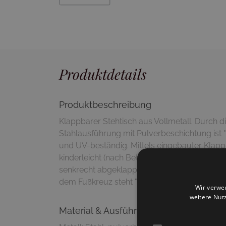
Produktdetails
Produktbeschreibung
Klappbarer Stehtisch aus Vollmetall. Durch d
Stahlausführung mit Pulverbeschichtung ist "
und UV-beständig. Mittels eingebauter Klapp
kinderleicht (nach Betätigung eines Hebels un
senkrecht abgeklappt werden. Durch verstell
dem Fußkreuz steht "Darwin" auch bei unebe
Wir verwe
weitere Nut
Material & Ausführung