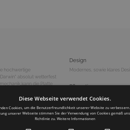
Design
ie hochwertige
Modernes, sowie klares Des
Darwin" absolut wetterfest
mechanik kann die Platte
Pflegetipps
ter der Tischplatte)
Reinigung mit feuchtem 
bare Bodengleiter unter
Diese Webseite verwendet Cookies.
nen Böden wie eine 1!
nden Cookies, um die Benutzerfreundlichkeit unserer Website zu verbessern.
Versandinformationen
zung unserer Webseite stimmen Sie der Verwendung von Cookies gemäß uns
Richtlinie zu.
Weitere Informationen
Dieser Artikel wird zerlegt 
möglich)