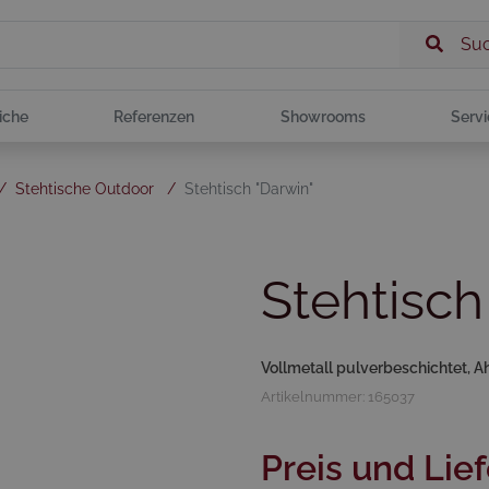
Su
iche
Referenzen
Showrooms
Servi
/
Stehtische Outdoor
/
Stehtisch "Darwin"
Stehtisch
Vollmetall pulverbeschichtet, A
Artikelnummer: 165037
Preis und Lief