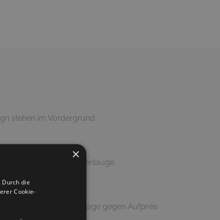
ign stehen im Vordergrund
×
Putztuch und milder Seifenlauge
 Durch die
erer Cookie-
geliefert (Lieferung & Montage gegen Aufpreis