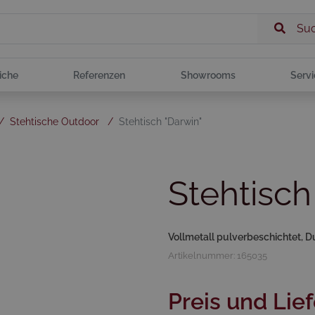
Su
iche
Referenzen
Showrooms
Servi
/
Stehtische Outdoor
/
Stehtisch "Darwin"
Stehtisch
Vollmetall pulverbeschichtet, 
Artikelnummer: 165035
Preis und Lief