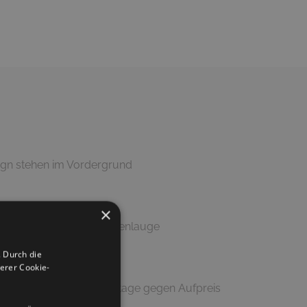
ign stehen im Vordergrund
×
Putztuch und milder Seifenlauge
 Durch die
erer Cookie-
geliefert (Lieferung & Montage gegen Aufpreis