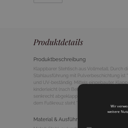
Produktdetails
Produktbeschreibung
Klappbarer Stehtisch aus Vollmetall. Durch d
Stahlausführung mit Pulverbeschichtung ist "
und UV-beständig. Mittels eingebauter Klapp
kinderleicht (nach Betätigung eines Hebels un
senkrecht abgeklappt werden. Durch verstell
dem Fußkreuz steht "Darwin" auch bei unebe
Wir verwe
weitere Nut
Material & Ausführung