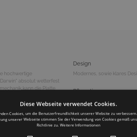
Design
ie hochwertige
Modernes, sowie klares Des
Darwin" absolut wetterfest
mechanik kann die Platte
Pflegetipps
ter der Tischplatte)
Reinigung mit feuchtem 
bare Bodengleiter unter
Diese Webseite verwendet Cookies.
nen Böden wie eine 1!
nden Cookies, um die Benutzerfreundlichkeit unserer Website zu verbessern.
Versandinformationen
zung unserer Webseite stimmen Sie der Verwendung von Cookies gemäß uns
Richtlinie zu.
Weitere Informationen
Dieser Artikel wird zerlegt 
möglich)