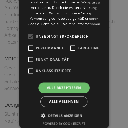
Rückenlehne unterstreicht die hochwertige
Benutzerfreundlichkeit unserer Website zu
Ausführung von "Tobias". Nicht nur bequem und
verbessern. Durch die weitere Nutzung
unserer Webseite stimmen Sie der
komfortabel, sondern auch das
Verwendung von Cookies gemäß unserer
nordisch-, skandinavische Design sowie die natürliche
Cookie-Richtlinie zu.
Weitere Informationen
Formgebung sprechen bei "Tobias" für sich. Dieser
Artikel ist in einer Vielzahl von Beiztönen, sowie
UNBEDINGT ERFORDERLICH
Holzarten erhältlich.
PERFORMANCE
TARGETING
Material & Ausführung
FUNKTIONALITÄT
Gestell: Buche massiv
UNKLASSIFIZIERTE
Gestellfarbe: Buche natur
Schale: Buche schichtholzverleimt
ALLE AKZEPTIEREN
ALLE ABLEHNEN
Design
Stuhl im nordisch-, skandinavischen Design
DETAILS ANZEIGEN
Natürliche Formgebung mit weichen Konturen
POWERED BY COOKIESCRIPT