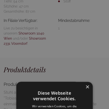
Tiefe: 54 cm
Stoff
Sitzhöhe: 47 cm
Gesamthöhe: 87 cm
In Filiale Verfügbar:
Mindestabnahme:
Live zu besichtigen in
1
unserem
Showroom 1040
Wien
und/oder
Showroom
2331 Vösendorf
Produktdetails
Produktbeschreibung
×
Stuhl aus massivem Buchenholz, in Buche natur.
Diese Webseite
verwendet Cookies.
"Tobias" überzeugt trotz kompakter Bauweise mit
einmaligem Sitzkomfort! Die ergonomisch geformte
Wir verwenden Cookies, um die