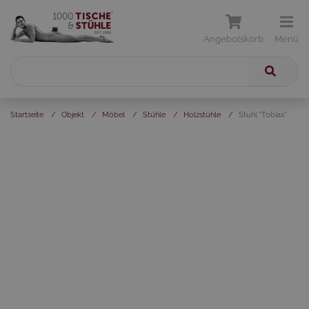
Angebotskorb
Menü
Startseite
/
Objekt
/
Möbel
/
Stühle
/
Holzstühle
/
Stuhl "Tobias"