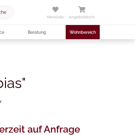
che
Merkliste
Angebotskorb
ce
Beratung
Wohnbereich
bias"
r
erzeit auf Anfrage