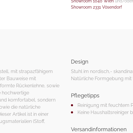
Showroom 1040 Wien
und/ode
Showroom 2331 Vösendorf
Design
ell, mit strapazfähigem
Stuhl im nordisch,- skandin
ter Bauweise mit
Natürliche Formgebung mit
eformte Rückenlehne, sowie
e hochwertige
Pflegetipps
und komfortabel, sondern
Reinigung mit feuchtem 
owie die natürliche
Keine Haushaltsreiniger 
ser Artikel ist in einer
gsmaterialien (Stoff,
Versandinformationen