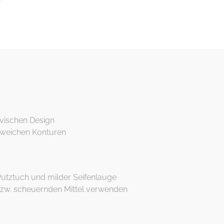
r
avischen Design
 weichen Konturen
Putztuch und milder Seifenlauge
bzw. scheuernden Mittel verwenden