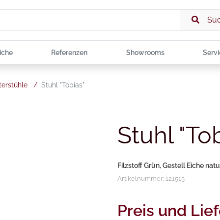
Su
iche
Referenzen
Showrooms
Servi
terstühle
/
Stuhl "Tobias"
Stuhl "To
Filzstoff Grün, Gestell Eiche natu
Artikelnummer: 121515
Preis und Lief