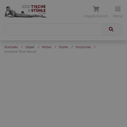
Angebotskorb
Menü
Startseite
/
Objekt
/
Möbel
/
Stühle
/
Holzstühle
/
Armstuhl "Pure Wood"