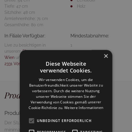
Tiefe: 47 cm
Holz
Sitzhöhe: 48 cm
Armlehnenhöhe: 71 cm
Gesamthöhe: 80 cm
In Filiale Verfügbar:
Mindestabnahme:
Live zu besichtigen in
1
unserem
Showroom 1040
×
Wien
und/oder
Showroom
Diese Webseite
2331 Vösendorf
verwendet Cookies.
Wir verwenden Cookies, um die
Benutzerfreundlichkeit unserer Website zu
verbessern. Durch die weitere Nutzung
Produktdetails
unserer Webseite stimmen Sie der
Verwendung von Cookies gemäß unserer
Cookie-Richtlinie zu.
Weitere Informationen
Produktbeschreibung
UNBEDINGT ERFORDERLICH
Der Stuhl "Pure Wood" überzeugt mit einem
minimalistischen, modernen Design und zeitloser