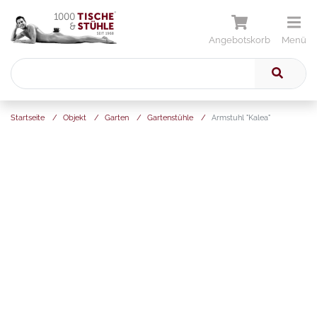
Angebotskorb
Menü
Startseite
/
Objekt
/
Garten
/
Gartenstühle
/
Armstuhl "Kalea"