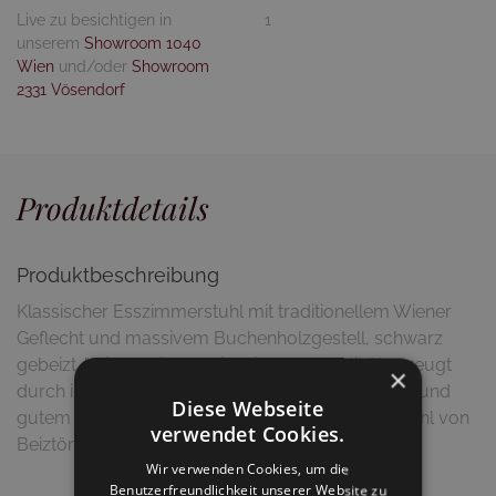
Live zu besichtigen in
1
unserem
Showroom 1040
Wien
und/oder
Showroom
2331 Vösendorf
Produktdetails
Produktbeschreibung
Klassischer Esszimmerstuhl mit traditionellem Wiener
Geflecht und massivem Buchenholzgestell, schwarz
gebeizt. "Elisa" - ein Klassiker im Jugendstil überzeugt
×
durch ihre luftige Bauweise, das geringe Gewicht und
Diese Webseite
gutem Sitzkomfort. Dieser Artikel ist in einer Vielzahl von
verwendet Cookies.
Beiztönen erhältlich.
Wir verwenden Cookies, um die
Benutzerfreundlichkeit unserer Website zu