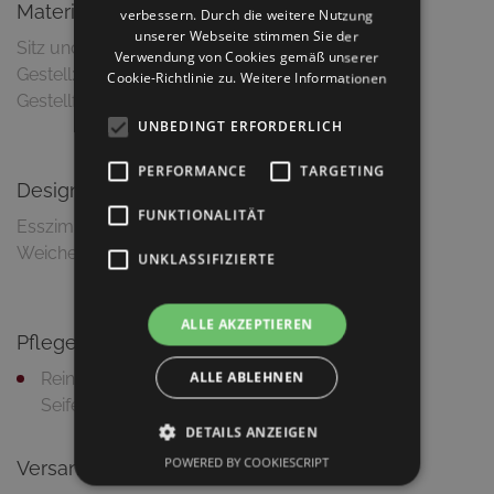
Material & Ausführung
verbessern. Durch die weitere Nutzung
unserer Webseite stimmen Sie der
Sitz und Rücken: Wiener Geflecht
Verwendung von Cookies gemäß unserer
Gestell: Buche massiv
Cookie-Richtlinie zu.
Weitere Informationen
Gestellfarbe: Schwarz matt lackiert
UNBEDINGT ERFORDERLICH
PERFORMANCE
TARGETING
Design
FUNKTIONALITÄT
Esszimmerstuhl im Jugendstil
Weiche Konturen und rundliche Formgebung
UNKLASSIFIZIERTE
ALLE AKZEPTIEREN
Pflegetipps
ALLE ABLEHNEN
Reinigung mit feuchtem Putztuch und milder
Seifenlauge
DETAILS ANZEIGEN
POWERED BY COOKIESCRIPT
Versandinformationen