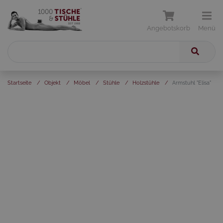
Angebotskorb
Menü
Startseite
/
Objekt
/
Möbel
/
Stühle
/
Holzstühle
/
Armstuhl "Elisa"