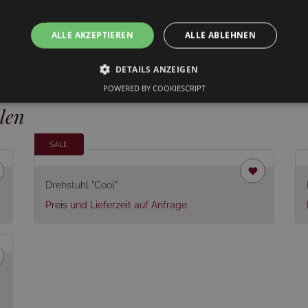
Versandinformationen
Dieser Artikel wird montiert g
ALLE AKZEPTIEREN
ALLE ABLEHNEN
DETAILS ANZEIGEN
POWERED BY COOKIESCRIPT
len
SALE
Drehstuhl "Cool"
Preis und Lieferzeit auf Anfrage