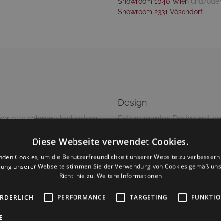
Showroom 1040 Wien
und/ode
Showroom 2331 Vösendorf
Design
ker aus schwarz lackiertem
Extravagantes Design mit s
. "Cool" überzeugt mit
Formschöne Sitzschale mit 
Diese Webseite verwendet Cookies.
Polsterung der Sitzschale.
nden Cookies, um die Benutzerfreundlichkeit unserer Website zu verbessern.
zung unserer Webseite stimmen Sie der Verwendung von Cookies gemäß uns
Pflegetipps
Richtlinie zu.
Weitere Informationen
Reinigung mit feuchtem 
ORDERLICH
PERFORMANCE
TARGETING
FUNKTIO
Keine Haushaltsreiniger 
E