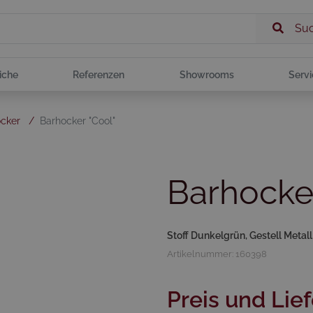
Su
iche
Referenzen
Showrooms
Servi
ocker
/
Barhocker "Cool"
Barhocker
Stoff Dunkelgrün, Gestell Metal
Artikelnummer: 160398
Preis und Lief