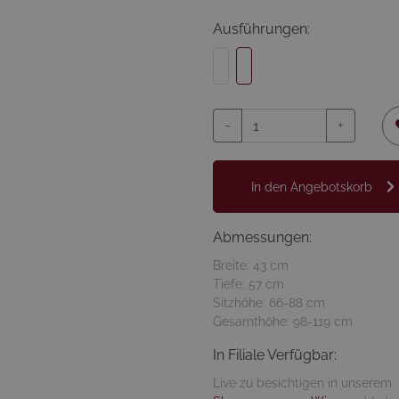
Ausführungen:
-
+
In den Angebotskorb
Abmessungen:
Breite: 43 cm
Tiefe: 57 cm
Sitzhöhe: 66-88 cm
Gesamthöhe: 98-119 cm
In Filiale Verfügbar:
Live zu besichtigen in unserem