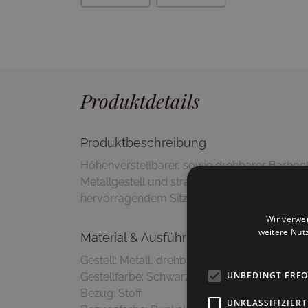
Produktdetails
Produktbeschreibung
Höhenverstellbarer, sowie drehbarer Barhoc
Metallgestell und strapazfähigem Stoffbezug
hervorragendem Sitzkomfort durch die softe 
Wir verwe
weitere Nut
Material & Ausführung
Gestell: Metall, drehbar und höhenverstellbar
UNBEDINGT ERF
Gestellfarbe: Schwarz lackiert
Bezug: Stoff
UNKLASSIFIZIERT