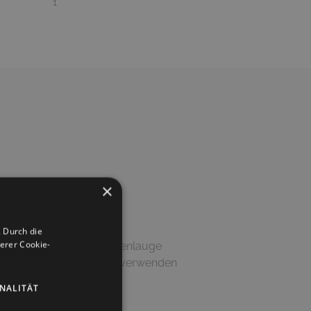
1
×
 Durch die
erer Cookie-
Putztuch und milder Seifenlauge
bzw. scheuernden Mittel verwenden
NALITÄT