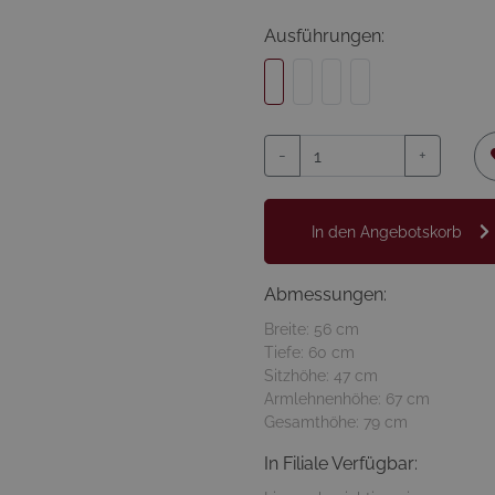
Ausführungen:
-
+
In den Angebotskorb
Abmessungen:
Breite: 56 cm
Tiefe: 60 cm
Sitzhöhe: 47 cm
Armlehnenhöhe: 67 cm
Gesamthöhe: 79 cm
In Filiale Verfügbar: