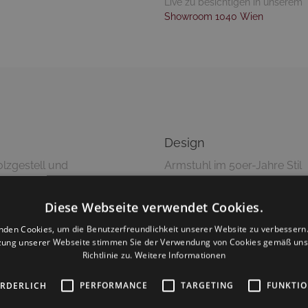
Live zu besichtigen in unserem
Showroom 1040 Wien
Design
zgestell und
Armstuhl im 50er-Jahre Stil
t mit einer formschönen
ischen, sowie zugleich
Diese Webseite verwendet Cookies.
 Artikel ist in einer Vielzahl
Pflegetipps
nden Cookies, um die Benutzerfreundlichkeit unserer Website zu verbessern.
, Kunstleder, Echtleder)
zung unserer Webseite stimmen Sie der Verwendung von Cookies gemäß uns
Reinigung mit feuchtem 
Richtlinie zu.
Weitere Informationen
Keine Haushaltsreiniger 
ORDERLICH
PERFORMANCE
TARGETING
FUNKTIO
Versandinformationen