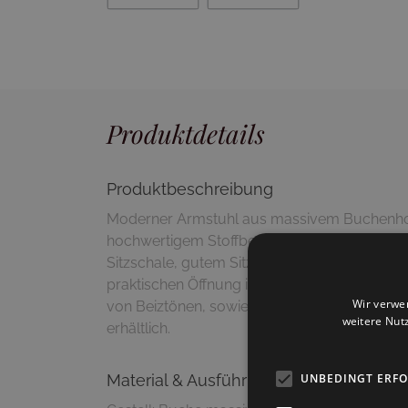
Produktdetails
Produktbeschreibung
Moderner Armstuhl aus massivem Buchenhol
hochwertigem Stoffbezug. "Hailey" überzeug
Sitzschale, gutem Sitzkomfort und einer styl
praktischen Öffnung in der Rückenlehne . Dieser
Wir verwe
von Beiztönen, sowie Bezugsmaterialien (Stoff
weitere Nut
erhältlich.
UNBEDINGT ERF
Material & Ausführung