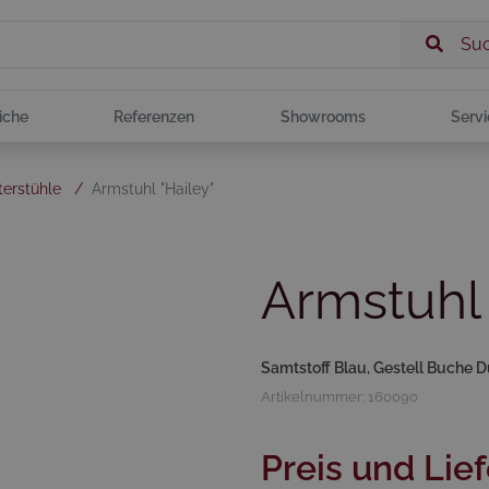
Su
iche
Referenzen
Showrooms
Servi
terstühle
/
Armstuhl "Hailey"
Armstuhl 
Samtstoff Blau, Gestell Buche 
Artikelnummer: 160090
Preis und Lief