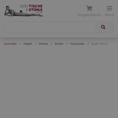
Angebotskorb
Menü
Startseite
/
Objekt
/
Möbel
/
Stühle
/
Holzstühle
/
Stuhl "Nomi"