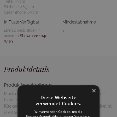
Tiefe: 49 cm
Sitzhöhe: 46,5 cm
Gesamthöhe: 89 cm
In Filiale Verfügbar:
Mindestabnahme:
Live zu besichtigen in
1
unserem
Showroom 1040
Wien
Produktdetails
Produktbeschreibung
×
Moderner Stuhl aus vollmassiver Kernbuche. "Nomi"
Diese Webseite
bietet durch seine leicht geschwungene Sitz und
verwendet Cookies.
Rückenlehne, angenehmen Sitzkomfort. Dieser Artikel ist
Wir verwenden Cookies, um die
in einer Vielzahl von Holzarten erhältlich.
Benutzerfreundlichkeit unserer Website zu