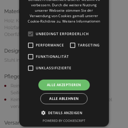
verbessern. Durch die weitere Nutzung
unserer Webseite stimmen Sie der
Material & Ausführung
Verwendung von Cookies gemäß unserer
Holz: Kernbuche massiv, geölt
Cookie-Richtlinie zu.
Weitere Informationen
Holzfarbe: Kernbuche natur
UNBEDINGT ERFORDERLICH
Oberfläche: Geölt mit rein pflanzlichem Öl
PERFORMANCE
TARGETING
Design
FUNKTIONALITÄT
Stuhl in puristischem, schlichtem Design
UNKLASSIFIZIERTE
Pflegetipps
ALLE AKZEPTIEREN
Reinigung mit feuchtem Putztuch und milder
Seifenlauge
ALLE ABLEHNEN
Keine Haushaltsreiniger bzw. scheuernden Mittel
verwenden
DETAILS ANZEIGEN
POWERED BY COOKIESCRIPT
Versandinformationen