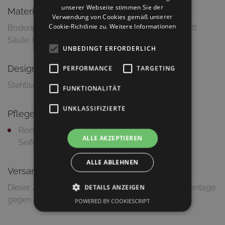
unserer Webseite stimmen Sie der
Material & Ausführung
Verwendung von Cookies gemäß unserer
Cookie-Richtlinie zu.
Weitere Informationen
Bodenplatte: Gusseisen, Abdeckung Edelstahl matt
Säule: Edelstahl matt
UNBEDINGT ERFORDERLICH
Design
PERFORMANCE
TARGETING
Stehtischgestell in reduzierter, leichter Optik
FUNKTIONALITÄT
UNKLASSIFIZIERTE
Pflegetipps
Reinigung mit feuchtem Putztuch und milder
ALLE AKZEPTIEREN
Seifenlauge
ALLE ABLEHNEN
Versandinformationen
Dieser Artikel wird zerlegt geliefert (Lieferung & Montage
DETAILS ANZEIGEN
gegen Aufpreis möglich)
POWERED BY COOKIESCRIPT