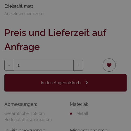
Edelstahl, matt
Artikelnummer: 121412
Preis und Lieferzeit auf
Anfrage
-
+
In den Angebotskorb
Abmessungen:
Material:
Gesamthöhe: 108 cm
Metall
Bodenplatte: 40 x 40 cm
In Filiale Verfügbar:
Mindestabnahme: