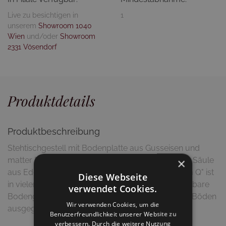
Live zu besichtigen in
1
unserem
Showroom 1040
Wien
und/oder
Showroom
2331 Vösendorf
Produktdetails
Produktbeschreibung
Stehtischgestell mit Bodenplatte aus Gusseisen und
matter Edelstahlabdeckung, sowie quadratischer Säule
×
aus Edelstahl matt. Das Stehtischgestell "Inox Slim Q" ist
Diese Webseite
in vielen Metallfarben erhältlich und durch verstellbare
verwendet Cookies.
Bodengleiter kann das Tischgestell bei unebenen Böden
Wir verwenden Cookies, um die
ausgeglichen werden.
Benutzerfreundlichkeit unserer Website zu
verbessern. Durch die weitere Nutzung