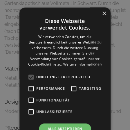
Gartenklapptisch aus Vollmetall in Schwarz. Durch die
hochwertige Stahlausführung mit Pulverbeschichtung ist
×
“Darwin” absolut wetterfest und UV-beständig. Mittels
Diese Webseite
eingebauter Klappmechanik kann die Platte kinderleicht
verwendet Cookies.
(nach Betätigung eines Hebels unter der
Wir verwenden Cookies, um die
Tischplatte) senkrecht abgeklappt werden. Durch
Benutzerfreundlichkeit unserer Website zu
verstellbare Bodengleiter unter dem Fußkreuz steht
verbessern. Durch die weitere Nutzung
“Darwin” auch bei unebenen Böden wie eine 1!
unserer Webseite stimmen Sie der
Verwendung von Cookies gemäß unserer
Cookie-Richtlinie zu.
Weitere Informationen
Material & Ausführung
UNBEDINGT ERFORDERLICH
Metall: Stahl, pulverbeschichtet
Metallfarbe: Schwarz, matt
PERFORMANCE
TARGETING
FUNKTIONALITÄT
Design
Modernes, sowie klares Design stehen im Vordergrund
UNKLASSIFIZIERTE
Pflegetipps
ALLE AKZEPTIEREN