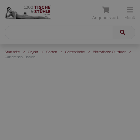
Angebotskorb
Menü
Startseite
/
Objekt
/
Garten
/
Gartentische
/
Bistrotische Outdoor
/
Gartentisch "Darwin"