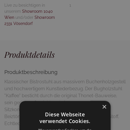
Live zu besichtigen in
1
unserem
Showroom 1040
Wien
und/oder
Showroom
2331 Vösendorf
Produktdetails
Produktbeschreibung
Klassischer Bistrostuhl aus massivem Buchenholzgestell
und hochwertigem Kunstlederbezug. Der Bugholzstuhl
"Kaffee" besticht durch die original Thonet-Bauweise,
sein geringes Gewicht und einem angenehmen
×
Sitzkomfort. Dieser Artikel ist in einer Vielzahl von
Diese Webseite
Beiztönen, sowie Bezugsmaterialien (Kunstleder, Stoff,
verwendet Cookies.
Echtleder) erhältlich.