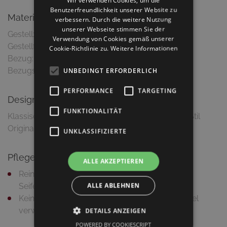
Wir verwenden Cookies, um die
Benutzerfreundlichkeit unserer Website zu
Material & Ausführung
verbessern. Durch die weitere Nutzung
unserer Webseite stimmen Sie der
Gestell: Buche massiv
Verwendung von Cookies gemäß unserer
Gestellfarbe: mittlerer Nusston gebeizt
Cookie-Richtlinie zu.
Weitere Informationen
Bezug: Kunstleder
UNBEDINGT ERFORDERLICH
PERFORMANCE
TARGETING
Design
FUNKTIONALITÄT
Klassischer Bugholzstuhl im Wiener-Kaffeehaus-Stil
UNKLASSIFIZIERTE
Pflegetipps
ALLE AKZEPTIEREN
Reinigung mit feuchtem Putztuch und milder
ALLE ABLEHNEN
Seifenlauge
Keine Haushaltsreiniger bzw. scheuernden Mittel
verwenden
DETAILS ANZEIGEN
POWERED BY COOKIESCRIPT